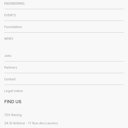
ENGINEERING
EVENTS
Foundation
NEWS
Jobs
Partners
Contact
Legal notice
FIND US
Hello and Welcome !
Cookies
TDS Racing
ZA St Antoine - 11 Rue des Lauriers