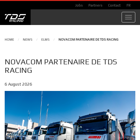
Jobs
Partners
Contact
FR
Toggl
navig
HOME
/
NEWS
/
ELMS
/
NOVACOM PARTENAIRE DE TDS RACING
NOVACOM PARTENAIRE DE TDS
RACING
6 August 2026