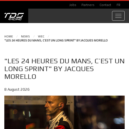
Jobs
Partners
Contact
FR
Toggl
navig
HOME
/
NEWS
/
WEC
/
"LES 24 HEURES DU MANS, C’EST UN LONG SPRINT" BY JACQUES MORELLO
"LES 24 HEURES DU MANS, C’EST UN
LONG SPRINT" BY JACQUES
MORELLO
8 August 2026