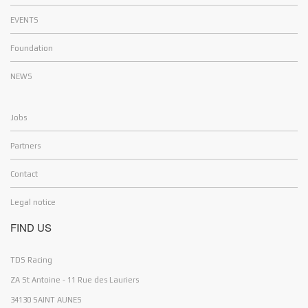
EVENTS
Foundation
NEWS
Jobs
Partners
Contact
Legal notice
FIND US
ello and Welcome !
Cookies
TDS Racing
ZA St Antoine - 11 Rue des Lauriers
34130 SAINT AUNES
y website uses cookies
to improve the user experience. Do you