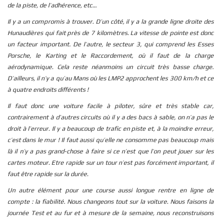
de la piste, de l’adhérence, etc…
Il y a un compromis à trouver. D’un côté, il y a la grande ligne droite des
Hunaudières qui fait près de 7 kilomètres. La vitesse de pointe est donc
un facteur important. De l’autre, le secteur 3, qui comprend les Esses
Porsche, le Karting et le Raccordement, où il faut de la charge
aérodynamique. Cela reste néanmoins un circuit très basse charge.
D’ailleurs, il n’y a qu’au Mans où les LMP2 approchent les 300 km/h et ce
à quatre endroits différents !
Il faut donc une voiture facile à piloter, sûre et très stable car,
contrairement à d’autres circuits où il y a des bacs à sable, on n’a pas le
droit à l’erreur. Il y a beaucoup de trafic en piste et, à la moindre erreur,
c’est dans le mur ! Il faut aussi qu’elle ne consomme pas beaucoup mais
là il n’y a pas grand-chose à faire si ce n’est que l’on peut jouer sur les
cartes moteur. Etre rapide sur un tour n’est pas forcément important, il
faut être rapide sur la durée.
Un autre élément pour une course aussi longue rentre en ligne de
compte : la fiabilité. Nous changeons tout sur la voiture. Nous faisons la
journée Test et au fur et à mesure de la semaine, nous reconstruisons