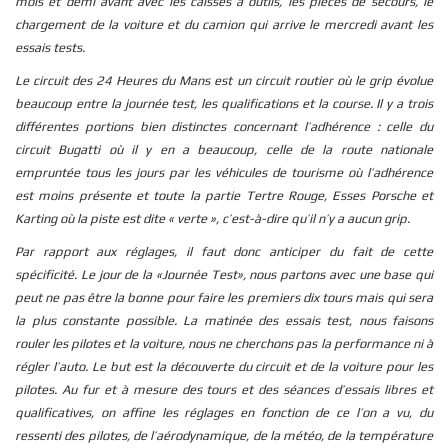
mois et demi avant avec les caisses à outils, les pièces de secours, le
chargement de la voiture et du camion qui arrive le mercredi avant les
essais tests.
Le circuit des 24 Heures du Mans est un circuit routier où le grip évolue
beaucoup entre la journée test, les qualifications et la course. Il y a trois
différentes portions bien distinctes concernant l’adhérence : celle du
circuit Bugatti où il y en a beaucoup, celle de la route nationale
empruntée tous les jours par les véhicules de tourisme où l’adhérence
est moins présente et toute la partie Tertre Rouge, Esses Porsche et
Karting où la piste est dite « verte », c’est-à-dire qu’il n’y a aucun grip.
Par rapport aux réglages, il faut donc anticiper du fait de cette
spécificité. Le jour de la «Journée Test», nous partons avec une base qui
peut ne pas être la bonne pour faire les premiers dix tours mais qui sera
la plus constante possible. La matinée des essais test, nous faisons
rouler les pilotes et la voiture, nous ne cherchons pas la performance ni à
régler l’auto. Le but est la découverte du circuit et de la voiture pour les
pilotes. Au fur et à mesure des tours et des séances d’essais libres et
qualificatives, on affine les réglages en fonction de ce l’on a vu, du
ressenti des pilotes, de l’aérodynamique, de la météo, de la température