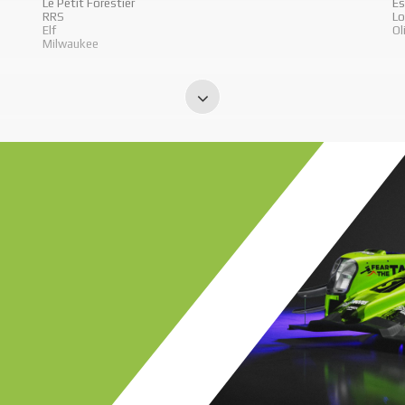
Le Petit Forestier
E
RRS
Lo
Elf
Ol
Milwaukee
nde
par
8