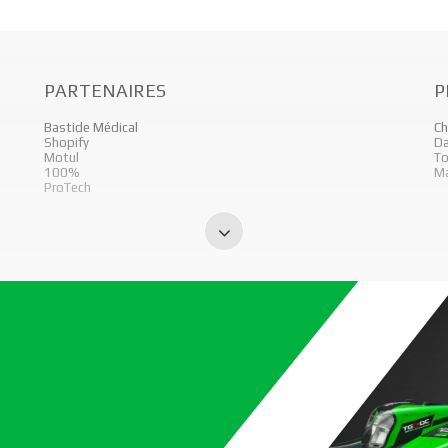
PARTENAIRES
P
Bastide Médical
Ch
Shopify
Da
⁠Motul
To
100%
Ma
ProTech
nde