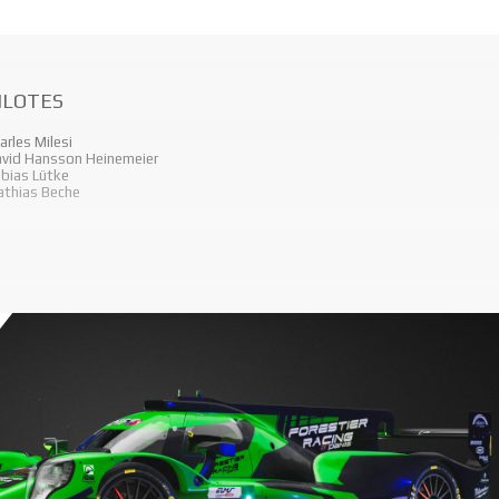
ILOTES
arles Milesi
vid Hansson Heinemeier
bias Lütke
thias Beche