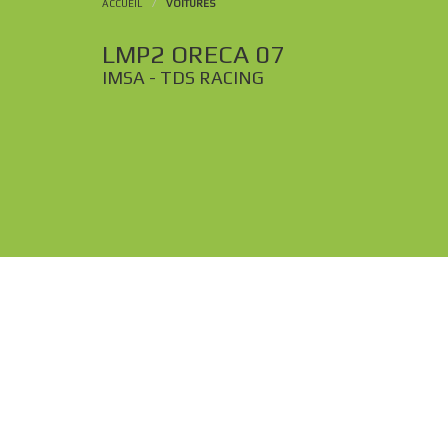
ACCUEIL
/
VOITURES
LMP2 ORECA 07
IMSA - TDS RACING