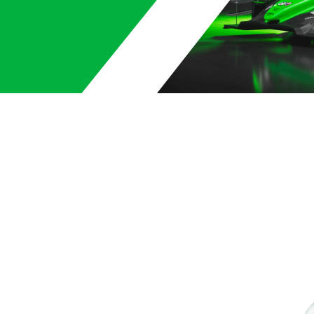
par
8
 de