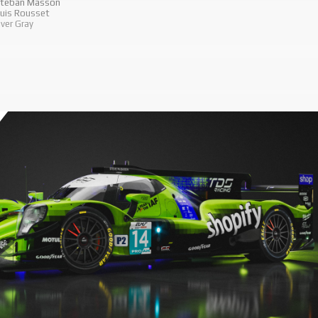
steban Masson
uis Rousset
iver Gray