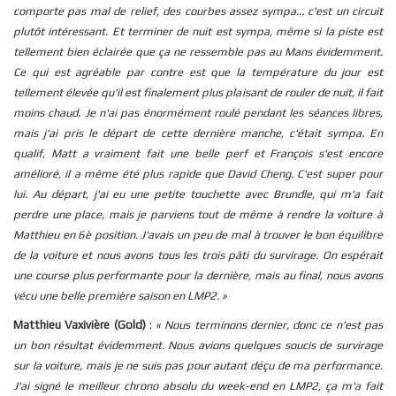
comporte pas mal de relief, des courbes assez sympa... c'est un circuit
plutôt intéressant. Et terminer de nuit est sympa, même si la piste est
tellement bien éclairée que ça ne ressemble pas au Mans évidemment.
Ce qui est agréable par contre est que la température du jour est
tellement élevée qu'il est finalement plus plaisant de rouler de nuit, il fait
moins chaud. Je n'ai pas énormément roulé pendant les séances libres,
mais j'ai pris le départ de cette dernière manche, c'était sympa. En
qualif, Matt a vraiment fait une belle perf et François s'est encore
amélioré, il a même été plus rapide que David Cheng. C'est super pour
lui. Au départ, j'ai eu une petite touchette avec Brundle, qui m'a fait
perdre une place, mais je parviens tout de même à rendre la voiture à
Matthieu en 6è position. J'avais un peu de mal à trouver le bon équilibre
de la voiture et nous avons tous les trois pâti du survirage. On espérait
une course plus performante pour la dernière, mais au final, nous avons
vécu une belle première saison en LMP2. »
Matthieu Vaxivière (Gold)
:
« Nous terminons dernier, donc ce n'est pas
un bon résultat évidemment. Nous avions quelques soucis de survirage
sur la voiture, mais je ne suis pas pour autant déçu de ma performance.
J'ai signé le meilleur chrono absolu du week-end en LMP2, ça m'a fait