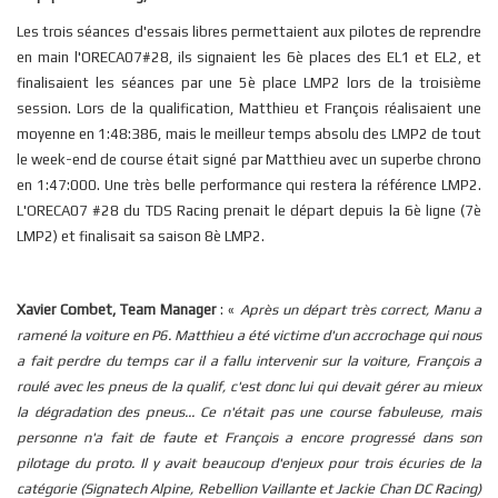
Les trois séances d'essais libres permettaient aux pilotes de reprendre
en main l'ORECA07#28, ils signaient les 6è places des EL1 et EL2, et
finalisaient les séances par une 5è place LMP2 lors de la troisième
session. Lors de la qualification, Matthieu et François réalisaient une
moyenne en 1:48:386, mais le meilleur temps absolu des LMP2 de tout
le week-end de course était signé par Matthieu avec un superbe chrono
en 1:47:000. Une très belle performance qui restera la référence LMP2.
L'ORECA07 #28 du
TDS
Racing prenait le départ depuis la 6è ligne (7è
LMP2) et finalisait sa saison 8è LMP2.
Xavier Combet, Team Manager
: «
Après un départ très correct, Manu a
ramené la voiture en P6. Matthieu a été victime d'un accrochage qui nous
a fait perdre du temps car il a fallu intervenir sur la voiture, François a
roulé avec les pneus de la qualif, c'est donc lui qui devait gérer au mieux
la dégradation des pneus... Ce n'était pas une course fabuleuse, mais
personne n'a fait de faute et François a encore progressé dans son
pilotage du proto. Il y avait beaucoup d'enjeux pour trois écuries de la
catégorie (Signatech Alpine, Rebellion Vaillante et Jackie Chan DC Racing)