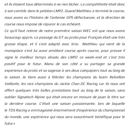
et ils étaient tous déterminés à ne rien lâcher. La compétitivité était donc
à son comble dans le peloton LMP2. Quand Matthieu a terminé la course,
nous avons eu l'histoire de l'antenne GPS défectueuse, et la direction de
course nous impose de réparer le cas échéant.
Ce qu'il faut retenir de notre première saison WEC est que nous avons
beaucoup appris. Le passage du GT au proto pour François était une très
grosse étape, et il s'est adapté avec brio. Matthieu qui vient de la
monoplace s'est lui aussi amélioré course après course, pour preuve il
signe le meilleur temps absolu des LMP2 ce week-end et c'est très
positif pour le futur. Manu de son côté a su partager sa grande
expérience du proto et sa sagesse à ses deux coéquipiers tout au long de
la saison. Je tiens aussi à féliciter les champions du team Rebellion
Vaillante, les vice champions du Jackie Chan DC Racing car ils nous ont
offert quelques très belles prestations tout au long de la saison, sans
oublier Signatech Alpine qui était encore en mesure de jouer le titre sur
la dernière course. C'était une saison passionnante, lors de laquelle
le
TDS
Racing a emmagasiné énormément d'expérience du championnat
du monde, une expérience qui nous sera assurément bénéfique pour le
futur.
»