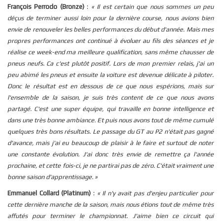
François Perrodo (Bronze)
:
« Il est certain que nous sommes un peu
déçus de terminer aussi loin pour la dernière course, nous avions bien
envie de renouveler les belles performances du début d'année. Mais mes
propres performances ont continué à évoluer au fils des séances et je
réalise ce week-end ma meilleure qualification, sans même chausser de
pneus neufs. Ca c'est plutôt positif. Lors de mon premier relais, j'ai un
peu abimé les pneus et ensuite la voiture est devenue délicate à piloter.
Donc le résultat est en dessous de ce que nous espérions, mais sur
l'ensemble de la saison, je suis très content de ce que nous avons
partagé. C'est une super équipe, qui travaille en bonne intelligence et
dans une très bonne ambiance. Et puis nous avons tout de même cumulé
quelques très bons résultats. Le passage du GT au P2 n'était pas gagné
d'avance, mais j'ai eu beaucoup de plaisir à le faire et surtout de noter
une constante évolution. J'ai donc très envie de remettre ça l'année
prochaine, et cette fois-ci, je ne partirai pas de zéro. C'était vraiment une
bonne saison d'apprentissage.
»
Emmanuel Collard (Platinum)
:
« Il n'y avait pas d'enjeu particulier pour
cette dernière manche de la saison, mais nous étions tout de même très
affutés pour terminer le championnat. J'aime bien ce circuit qui