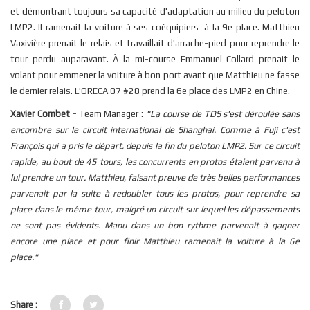
et démontrant toujours sa capacité d'adaptation au milieu du peloton
LMP2. Il ramenait la voiture à ses coéquipiers à la 9e place. Matthieu
Vaxivière prenait le relais et travaillait d'arrache-pied pour reprendre le
tour perdu auparavant. À la mi-course Emmanuel Collard prenait le
volant pour emmener la voiture à bon port avant que Matthieu ne fasse
le dernier relais. L'ORECA 07 #28 prend la 6e place des LMP2 en Chine.
Xavier Combet
- Team Manager :
"La course de TDS s'est déroulée sans
encombre sur le circuit international de Shanghai. Comme à Fuji c'est
François qui a pris le départ, depuis la fin du peloton LMP2. Sur ce circuit
rapide, au bout de 45 tours, les concurrents en protos étaient parvenu à
lui prendre un tour. Matthieu, faisant preuve de très belles performances
parvenait par la suite à redoubler tous les protos, pour reprendre sa
place dans le même tour, malgré un circuit sur lequel les dépassements
ne sont pas évidents. Manu dans un bon rythme parvenait à gagner
encore une place et pour finir Matthieu ramenait la voiture à la 6e
place."
Share :