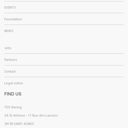
EVENTS
Foundation
NEWS
Jobs
Partners
Contact
Legal notice
FIND US
d Welcome !
es
TDS Racing
ZA St Antoine - 11 Rue des Lauriers
34130 SAINT AUNES
 uses cookies
to improve the user experience. Do you