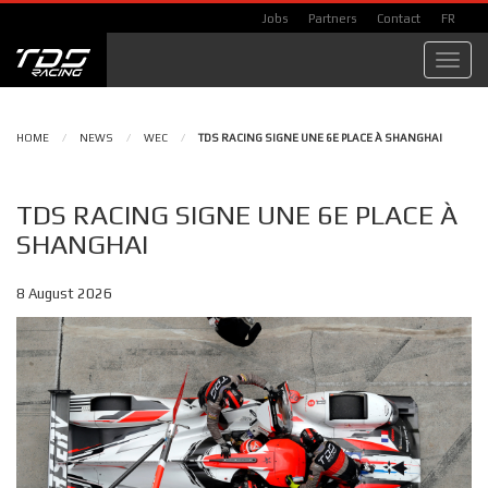
Jobs
Partners
Contact
FR
Toggl
navig
HOME
/
NEWS
/
WEC
/
TDS RACING SIGNE UNE 6E PLACE À SHANGHAI
TDS RACING SIGNE UNE 6E PLACE À
SHANGHAI
8 August 2026