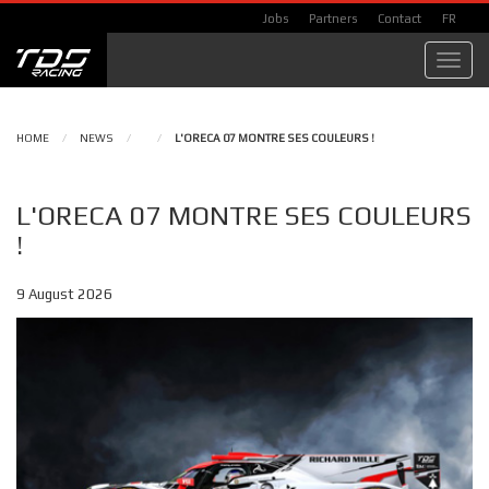
Jobs
Partners
Contact
FR
Toggl
navig
HOME
/
NEWS
/
/
L'ORECA 07 MONTRE SES COULEURS !
L'ORECA 07 MONTRE SES COULEURS
!
9 August 2026