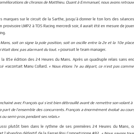
améliorations de chronos de Matthieu. Quant à Emmanuel, nous avons retrouvé
 marques sur le circuit de la Sarthe, jusqu’à donner le ton lors des séances
ion provisoire LMP2 à TDS Racing mercredi soir, il aurait été en mesure de joue
ing.
ans, soit on signe la pole position, soit on oscille entre la 2e et la 10e place
’était donc pas alarmant du tout. »
poursuit le team manager.
e la 85e édition des 24 Heures du Mans. Après un quadruple relais sans en
cé »
racontait Manu Collard.
« Nous étions 7e au départ, ce n’est pas comme
chainé avec François qui s’est bien débrouillé avant de remettre son volant à
 la part de l’ensemble des concurrents. François a énormément évolué au cour
 ou semi-pros pendant ses relais.»
i aussi plutôt bien dans le rythme de ses premières 24 Heures du Mans, o
et l’abandon définitif de la Ferrari Risi Competizione #82.
« Nous savons tou