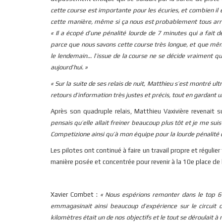
cette course est importante pour les écuries, et combien il 
cette manière, même si ça nous est probablement tous arriv
« Il a écopé d’une pénalité lourde de 7 minutes qui a fait
parce que nous savons cette course très longue, et que mêm
le lendemain… l’issue de la course ne se décide vraiment q
aujourd’hui. »
« Sur la suite de ses relais de nuit, Matthieu s’est montré u
retours d’information très justes et précis, tout en gardant u
Après son quadruple relais, Matthieu Vaxivière revenait s
pensais qu’elle allait freiner beaucoup plus tôt et je me suis
Competizione ainsi qu’à mon équipe pour la lourde pénalité 
Les pilotes ont continué à faire un travail propre et régulier
manière posée et concentrée pour revenir à la 10e place de 
Xavier Combet :
« Nous espérions remonter dans le top 6 
emmagasinait ainsi beaucoup d’expérience sur le circuit d
kilomètres était un de nos objectifs et le tout se déroulait 