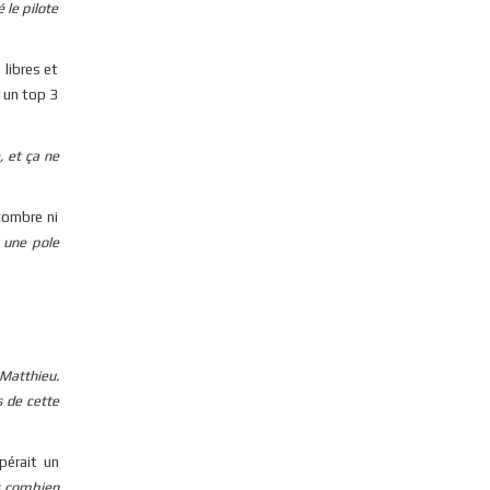
 le pilote
 libres et
r un top 3
, et ça ne
combre ni
 une pole
 Matthieu.
s de cette
pérait un
s combien