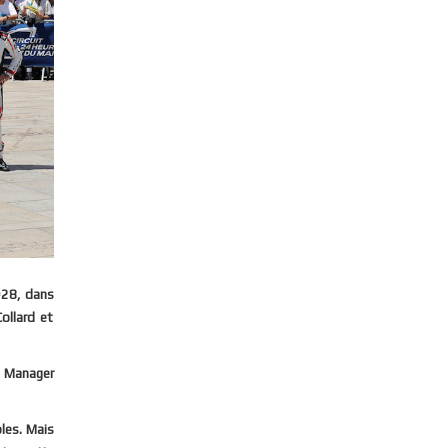
#28, dans
ollard et
m Manager
ples. Mais