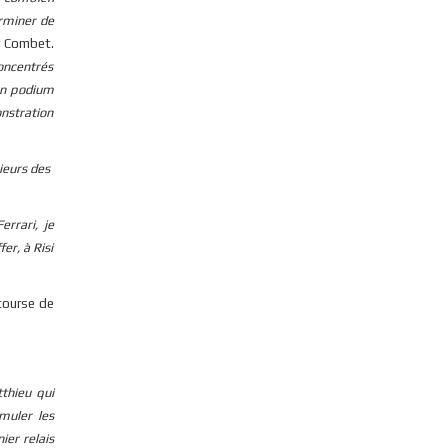
erminer de
r Combet.
concentrés
 un podium
onstration
nieurs des
errari, je
er, à Risi
 course de
thieu qui
muler les
ier relais