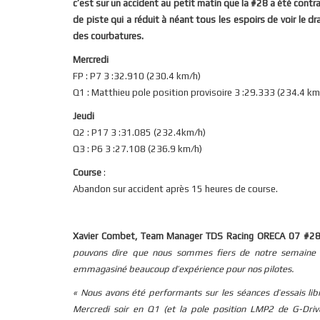
c’est sur un accident au petit matin que la #28 a été contra
de piste qui a réduit à néant tous les espoirs de voir le 
des courbatures.
Mercredi
FP : P7 3 :32.910 (230.4 km/h)
Q1 : Matthieu pole position provisoire 3 :29.333 (234.4 km
Jeudi
Q2 : P17 3 :31.085 (232.4km/h)
Q3 : P6 3 :27.108 (236.9 km/h)
Course
:
Abandon sur accident après 15 heures de course.
Xavier Combet, Team Manager TDS Racing ORECA 07 #28
pouvons dire que nous sommes fiers de notre semaine ma
emmagasiné beaucoup d’expérience pour nos pilotes.
« Nous avons été performants sur les séances d’essais libr
Mercredi soir en Q1 (et la pole position LMP2 de G-Dri