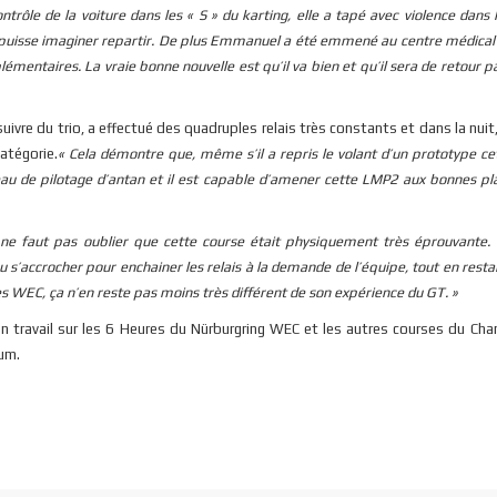
trôle de la voiture dans les « S » du karting, elle a tapé avec violence dans
isse imaginer repartir. De plus Emmanuel a été emmené au centre médical d
mentaires. La vraie bonne nouvelle est qu’il va bien et qu’il sera de retour 
uivre du trio, a effectué des quadruples relais très constants et dans la nuit, 
atégorie.
« Cela démontre que, même s’il a repris le volant d’un prototype c
veau de pilotage d’antan et il est capable d’amener cette LMP2 aux bonnes pl
 ne faut pas oublier que cette course était physiquement très éprouvante. 
s’accrocher pour enchainer les relais à la demande de l’équipe, tout en resta
es WEC, ça n’en reste pas moins très différent de son expérience du GT. »
n travail sur les 6 Heures du Nürburgring WEC et les autres courses du Ch
ium.