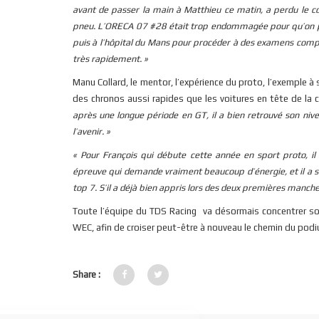
avant de passer la main à Matthieu ce matin, a perdu le con
pneu. L’ORECA 07 #28 était trop endommagée pour qu’on pu
puis à l’hôpital du Mans pour procéder à des examens complé
très rapidement. »
Manu Collard, le mentor, l’expérience du proto, l’exemple à s
des chronos aussi rapides que les voitures en tête de la c
après une longue période en GT, il a bien retrouvé son ni
l’avenir. »
« Pour François qui débute cette année en sport proto, il
épreuve qui demande vraiment beaucoup d’énergie, et il a su 
top 7. S’il a déjà bien appris lors des deux premières manch
Toute l’équipe du TDS Racing va désormais concentrer so
WEC, afin de croiser peut-être à nouveau le chemin du pod
Share :