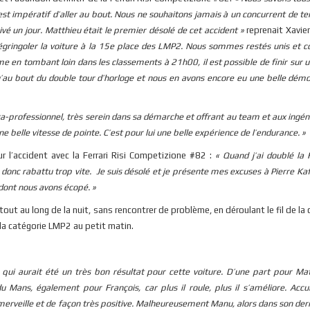
est impératif d’aller au bout. Nous ne souhaitons jamais à un concurrent de t
é un jour. Matthieu était le premier désolé de cet accident »
reprenait Xavie
 dégringoler la voiture à la 15e place des LMP2. Nous sommes restés unis et 
e en tombant loin dans les classements à 21h00, il est possible de finir sur
u’au bout du double tour d’horloge et nous en avons encore eu une belle dém
ltra-professionnel, très serein dans sa démarche et offrant au team et aux ingé
ne belle vitesse de pointe. C’est pour lui une belle expérience de l’endurance. »
ur l’accident avec la Ferrari Risi Competizione #82 :
« Quand j’ai doublé la F
 donc rabattu trop vite. Je suis désolé et je présente mes excuses à Pierre Kaff
dont nous avons écopé. »
 tout au long de la nuit, sans rencontrer de problème, en déroulant le fil de la
la catégorie LMP2 au petit matin.
qui aurait été un très bon résultat pour cette voiture. D’une part pour Mat
u Mans, également pour François, car plus il roule, plus il s’améliore. Accu
à merveille et de façon très positive. Malheureusement Manu, alors dans son dern