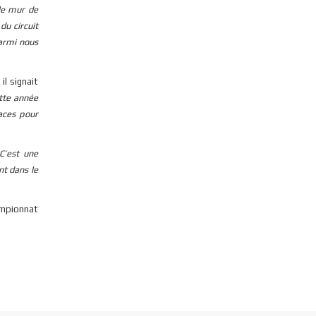
 le mur de
u circuit
parmi nous
il signait
ette année
aces pour
C’est une
nt dans le
ampionnat