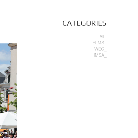
CATEGORIES
All_
ELMS_
WEC_
IMSA_