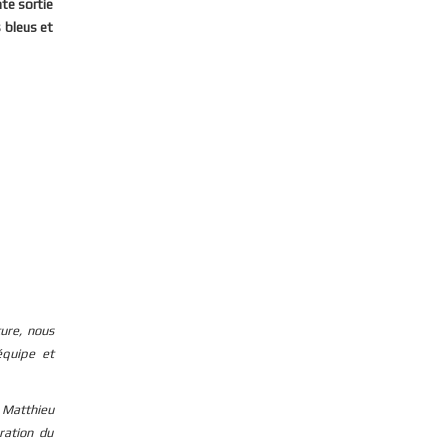
nte sortie
s bleus et
ure, nous
équipe et
r Matthieu
ration du