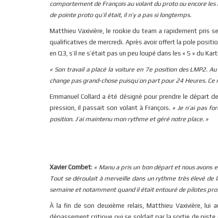
comportement de François au volant du proto ou encore les 
de pointe proto qu’il était, il n’y a pas si longtemps.
Matthieu Vaxivière, le rookie du team a rapidement pris ses
qualificatives de mercredi. Après avoir offert la pole posit
en Q3, s’il ne s’était pas un peu loupé dans les « S » du Kart
« Son travail a placé la voiture en 7e position des LMP2. Au M
change pas grand-chose puisqu’on part pour 24 Heures. Ce n
Emmanuel Collard a été désigné pour prendre le départ d
pression, il passait son volant à François.
« Je n’ai pas for
position. J’ai maintenu mon rythme et géré notre place. »
Xavier Combet
:
« Manu a pris un bon départ et nous avons en
Tout se déroulait à merveille dans un rythme très élevé de
semaine et notamment quand il était entouré de pilotes pros
À la fin de son deuxième relais, Matthieu Vaxivière, lu
dépassement critique qui se soldait par la sortie de piste 