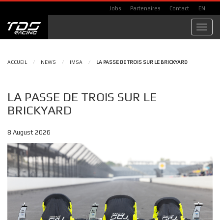
Jobs
Partenaires
Contact
EN
Toggl
navig
ACCUEIL
/
NEWS
/
IMSA
/
LA PASSE DE TROIS SUR LE BRICKYARD
LA PASSE DE TROIS SUR LE
BRICKYARD
8 August 2026