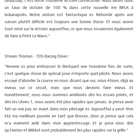
beaucoup, c'est notre troisième victoire consécutive. Nous avons donc
un taux de victoire de 100 % dans cette nouvelle ère IMSA à
Indianapolis. Notre voiture est fantastique ici. Rebondir après une
saison plutôt difficile est toujours une bonne chose. Et nous avons
tout misé sur la victoire aujourd'hui, ce que nous essaierons également
de faire à Petit Le Mans.“
Steven Thomas - TDS Racing Driver :
“Revenir ici pour embrasser le Brickyard une troisième fois de suite,
c'est quelque chose de spécial pour n'importe quel pilote. Nous avons
essayé d'aborder la course en nous disant que oui, nous étions déjà au
niveau sur ce circuit, mais que nous devions faire mieux. Et
honnêtement, nous nous sommes améliorés dès les essais privés, et
dès les Libres 1, nous avons été plus rapides que jamais. Je pense avoir
fait un vrai pas en avant dans mon pilotage ici. Aujourd'hui a peut-être
été ma meilleure journée en tant que Bronze, donc je pense que cela
m'a vraiment aidé dans mon apprentissage. Et je peux vous dire
qu’Hunter et Mikkel sont probablement les plus rapides sur la grille.“